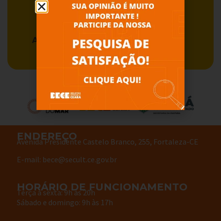
Acervo BECE
Serviços
ENDEREÇO
Avenida Presidente Castelo Branco, 255, Fortaleza-CE
E-mail: bece@secult.ce.gov.br
HORÁRIO DE FUNCIONAMENTO
Terça à sexta: 9h às 20h
Sábado e domingo: 9h às 17h