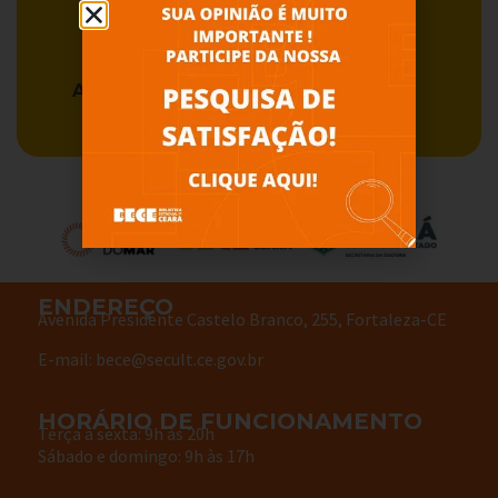
Acervo BECE
Serviços
ENDEREÇO
Avenida Presidente Castelo Branco, 255, Fortaleza-CE
E-mail: bece@secult.ce.gov.br
HORÁRIO DE FUNCIONAMENTO
Terça à sexta: 9h às 20h
Sábado e domingo: 9h às 17h