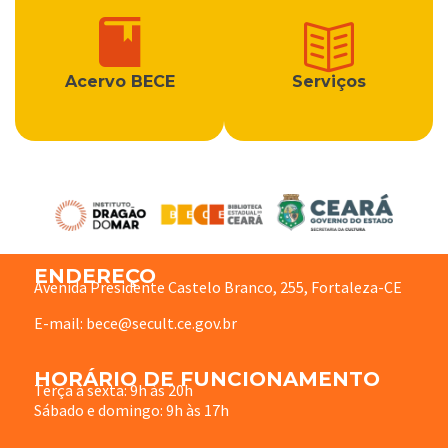
Acervo BECE
Serviços
ENDEREÇO
Avenida Presidente Castelo Branco, 255, Fortaleza-CE
E-mail: bece@secult.ce.gov.br
HORÁRIO DE FUNCIONAMENTO
Terça à sexta: 9h às 20h
Sábado e domingo: 9h às 17h