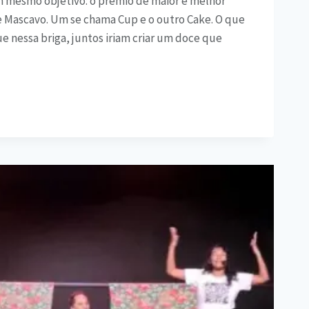
 mesmo objetivo: o prêmio de maior e melhor
e Mascavo. Um se chama Cup e o outro Cake. O que
e nessa briga, juntos iriam criar um doce que