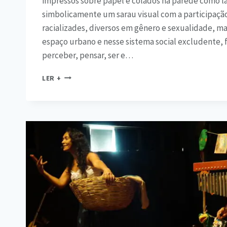
impressos sobre papel e colados na parede como 
simbolicamente um sarau visual com a participação
racializades, diversos em gênero e sexualidade, m
espaço urbano e nesse sistema social excludente, 
perceber, pensar, ser e…
LER +