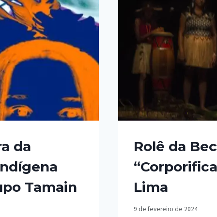
ra da
Rolê da Bec
indígena
“Corporific
rupo Tamain
Lima
9 de fevereiro de 2024