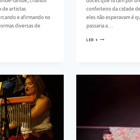
lambe-lambe, criando
doces que lutam por um
 de artistas
confeiteiro da cidade d
arcando e afirmando no
eles não esperavam é qu
formas diversas de
passaria a…
LER +