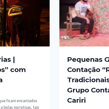
ias |
Pequenas Gr
os” com
Contação “
a
Tradicionai
Grupo Conta
Cariri
 que ficam encantados
a belas narrativas, tais