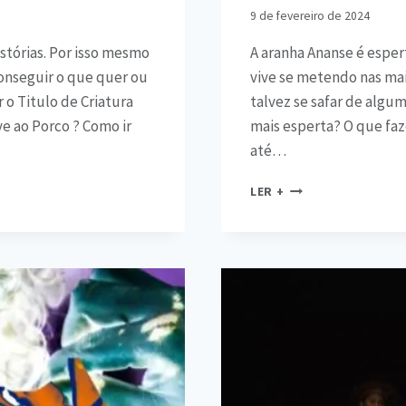
9 de fevereiro de 2024
stórias. Por isso mesmo
A aranha Ananse é esper
conseguir o que quer ou
vive se metendo nas mai
 o Titulo de Criatura
talvez se safar de algu
e ao Porco ? Como ir
mais esperta? O que faz
até…
LER +