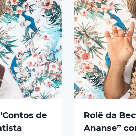
 “Contos de
Rolê da Bec
tista
Ananse” com