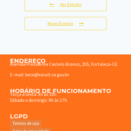
Ver Evento
Novo Evento
ENDEREÇO
Avenida Presidente Castelo Branco, 255, Fortaleza-CE
E-mail: bece@secult.ce.gov.br
HORÁRIO DE FUNCIONAMENTO
Terça à sexta: 9h às 20h
Sábado e domingo: 9h às 17h
LGPD
Termos de uso