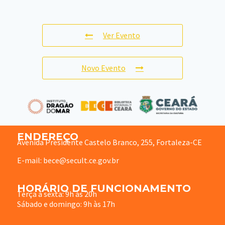
Ver Evento
Novo Evento
ENDEREÇO
Avenida Presidente Castelo Branco, 255, Fortaleza-CE
E-mail: bece@secult.ce.gov.br
HORÁRIO DE FUNCIONAMENTO
Terça à sexta: 9h às 20h
Sábado e domingo: 9h às 17h