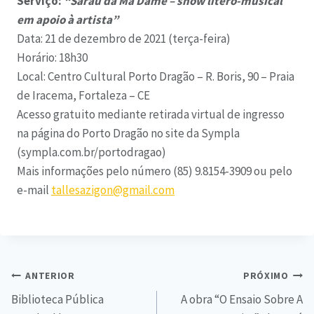
Serviço:
“Sarau da Má Dame – show lítero-musical
em apoio à artista”
Data: 21 de dezembro de 2021 (terça-feira)
Horário: 18h30
Local: Centro Cultural Porto Dragão – R. Boris, 90 – Praia
de Iracema, Fortaleza – CE
Acesso gratuito mediante retirada virtual de ingresso
na página do Porto Dragão no site da Sympla
(sympla.com.br/portodragao)
Mais informações pelo número (85) 9.8154-3909 ou pelo
e-mail
tallesazigon@gmail.com
ANTERIOR
PRÓXIMO
Biblioteca Pública
A obra “O Ensaio Sobre A