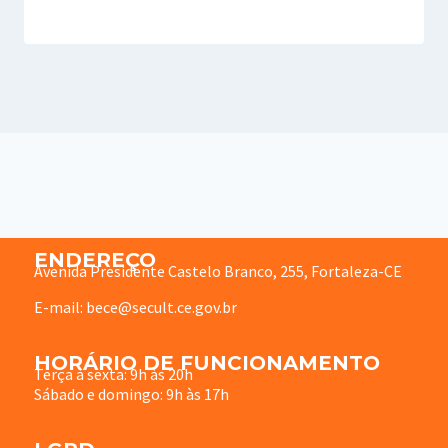
ENDEREÇO
Avenida Presidente Castelo Branco, 255, Fortaleza-CE
E-mail: bece@secult.ce.gov.br
HORÁRIO DE FUNCIONAMENTO
Terça à sexta: 9h às 20h
Sábado e domingo: 9h às 17h