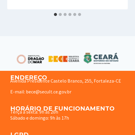
ENDEREÇO
Avenida Presidente Castelo Branco, 255, Fortaleza-CE
E-mail: bece@secult.ce.gov.br
HORÁRIO DE FUNCIONAMENTO
Terça à sexta: 9h às 20h
Sábado e domingo: 9h às 17h
LGPD