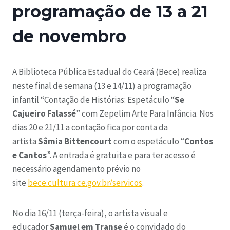
programação de 13 a 21
de novembro
A Biblioteca Pública Estadual do Ceará (Bece) realiza
neste final de semana (13 e 14/11) a programação
infantil “Contação de Histórias: Espetáculo “
Se
Cajueiro Falassé
” com Zepelim Arte Para Infância. Nos
dias 20 e 21/11 a contação fica por conta da
artista
Sâmia Bittencourt
com o espetáculo “
Contos
e Cantos
”. A entrada é gratuita e para ter acesso é
necessário agendamento prévio no
site
bece.cultura.ce.gov.br/servicos
.
No dia 16/11 (terça-feira), o artista visual e
educador
Samuel em Transe
é o convidado do