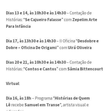
Dias 13 e 14, às 10h30 e às 14h30
– Contação de
Histórias: “
Se Cajueiro Falasse
” com
Zepelim Arte
Para Infância
Dia 17, às 13h30 e às 14h30
– II Oficina “
Desdobre e
Dobre – Oficina De Origami
” com
Uirá Oliveira
Dias 20 e 21, às 10h30 e às 14h30
– Contação de
Histórias: “
Contos e Cantos
” com
Sâmia Bittencourt
Virtual
:
Dia 16, às 18h
– Programa “
Histórias de Quem
Lê
recebe
Samuel em Transe
”, artista visual e