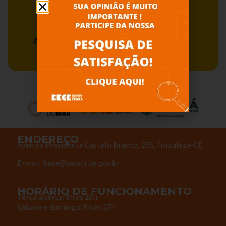
Acervo BECE
Serviços
ENDEREÇO
Avenida Presidente Castelo Branco, 255, Fortaleza-CE
E-mail: bece@secult.ce.gov.br
HORÁRIO DE FUNCIONAMENTO
Terça à sexta: 9h às 20h
Sábado e domingo: 9h às 17h