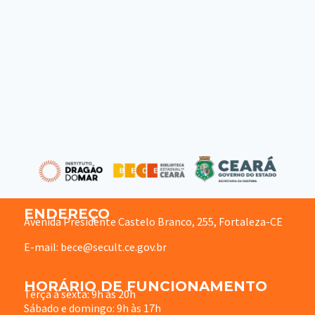
ENDEREÇO
Avenida Presidente Castelo Branco, 255, Fortaleza-CE
E-mail: bece@secult.ce.gov.br
HORÁRIO DE FUNCIONAMENTO
Terça à sexta: 9h às 20h
Sábado e domingo: 9h às 17h