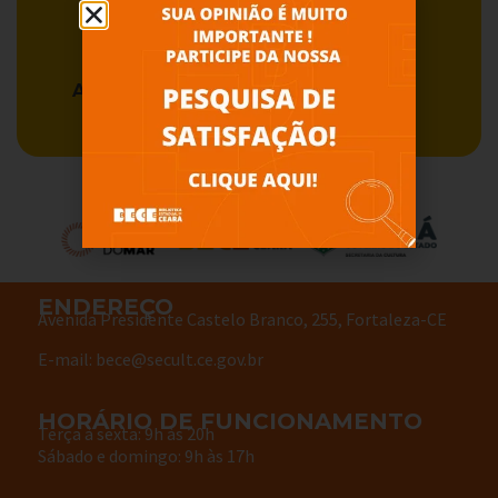
Acervo BECE
Serviços
ENDEREÇO
Avenida Presidente Castelo Branco, 255, Fortaleza-CE
E-mail: bece@secult.ce.gov.br
HORÁRIO DE FUNCIONAMENTO
Terça à sexta: 9h às 20h
Sábado e domingo: 9h às 17h