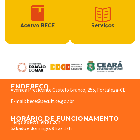
Acervo BECE
Serviços
ENDEREÇO
Avenida Presidente Castelo Branco, 255, Fortaleza-CE
E-mail: bece@secult.ce.gov.br
HORÁRIO DE FUNCIONAMENTO
Terça à sexta: 9h às 20h
Sábado e domingo: 9h às 17h