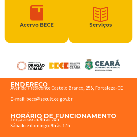
Acervo BECE
Serviços
ENDEREÇO
Avenida Presidente Castelo Branco, 255, Fortaleza-CE
E-mail: bece@secult.ce.gov.br
HORÁRIO DE FUNCIONAMENTO
Terça à sexta: 9h às 20h
Sábado e domingo: 9h às 17h