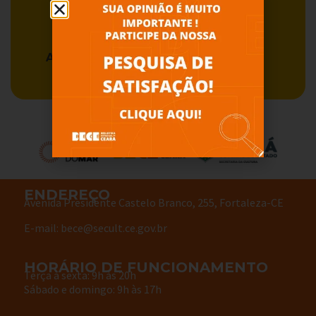
Acervo BECE
Serviços
ENDEREÇO
Avenida Presidente Castelo Branco, 255, Fortaleza-CE
E-mail: bece@secult.ce.gov.br
HORÁRIO DE FUNCIONAMENTO
Terça à sexta: 9h às 20h
Sábado e domingo: 9h às 17h