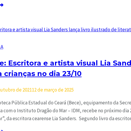
IA
: Escritora e artista visual Lia Sand
a crianças no dia 23/10
outubro de 2021
12 de março de 2025
ioteca Pública Estadual do Ceará (Bece), equipamento da Secre
a com o Instituto Dragão do Mar – IDM, recebe no próximo dia 2
ar”, da escritora cearense Lia Sanders. Segundo livro da escrit