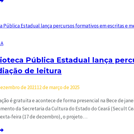
IA
lioteca Pública Estadual lança perc
iação de leitura
dezembro de 2021
12 de março de 2025
ação é gratuita e acontece de forma presencial na Bece de jane
mento da Secretaria da Cultura do Estado do Ceará (Secult Cea
sexta-feira (17 de dezembro), o projeto…