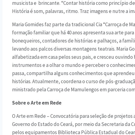
musicista e brincante. “Contar história como princípio de
História é som, palavras, ritmo. Traz imagens e nutre a i
Maria Gomides faz parte da tradicional Cia “Carroça de 
formação familiar que há 40 anos apresenta sua arte par
bonequeiros, contadores de histórias e palhaços, a família
levando aos palcos diversas montagens teatrais. Maria Go
alfabetizada em casa pelos seus pais, e cresceu ouvindo 
instrumentos e a olhar o mundo e perceber o conhecimen
passa, compartilha alguns conhecimentos que aprendeu 
histórias. Atualmente, coordena o curso de pós-graduaç
ministrado pela Carroça de Mamulengos em parceria com
Sobre o Arte em Rede
O Arte em Rede – Convocatória para seleção de projetos a
Governo do Estado do Ceará, por meio da Secretaria da C
pelos equipamentos Biblioteca Pública Estadual do Cear