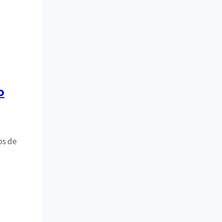
o
os de