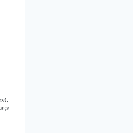
ce),
lança