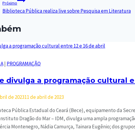
Próximo
Biblioteca Pública realiza live sobre Pesquisa em Literatura
ambém
IA
|
PROGRAMAÇÃO
e divulga a programação cultural en
bril de 2023
11 de abril de 2023
ioteca Pública Estadual do Ceará (Bece), equipamento da Secre
Instituto Dragão do Mar – IDM, divulga uma ampla programação
Tércia Montenegro, Nádia Camurça, Tainara Eugênio; dos grup