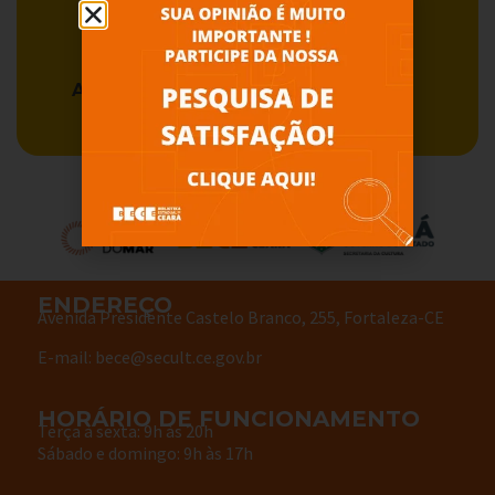
Acervo BECE
Serviços
ENDEREÇO
Avenida Presidente Castelo Branco, 255, Fortaleza-CE
E-mail: bece@secult.ce.gov.br
HORÁRIO DE FUNCIONAMENTO
Terça à sexta: 9h às 20h
Sábado e domingo: 9h às 17h