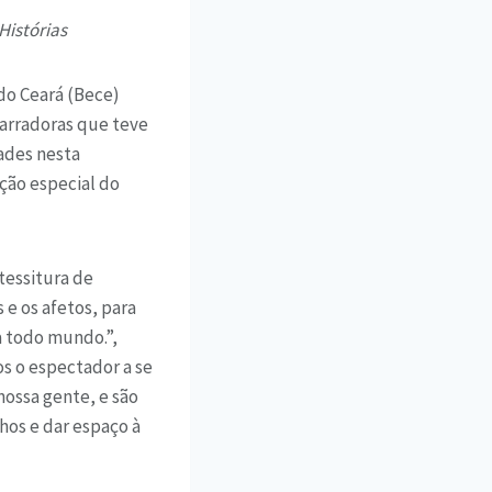
Histórias
do Ceará (Bece)
narradoras que teve
dades nesta
ação especial do
tessitura de
e os afetos, para
a todo mundo.”,
os o espectador a se
ossa gente, e são
lhos e dar espaço à