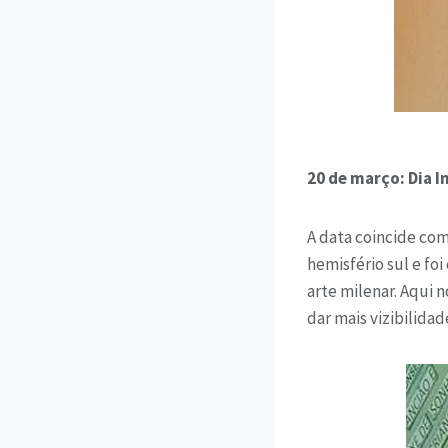
20 de março: Dia I
A data coincide com
hemisfério sul e fo
arte milenar. Aqui 
dar mais vizibilidad