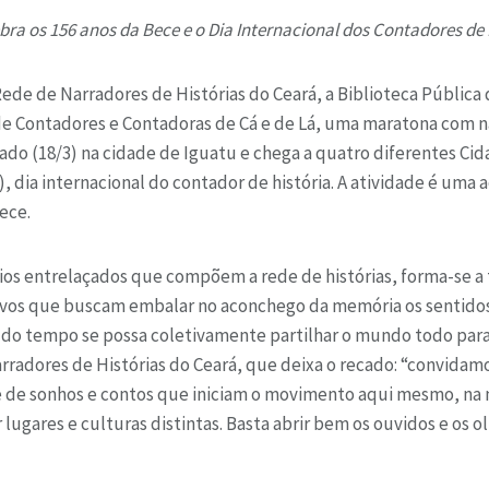
ra os 156 anos da Bece e o Dia Internacional dos Contadores de 
ede de Narradores de Histórias do Ceará, a Biblioteca Pública 
 de Contadores e Contadoras de Cá e de Lá, uma maratona com 
bado (18/3) na cidade de Iguatu e chega a quatro diferentes Ci
), dia internacional do contador de história. A atividade é uma 
ece.
fios entrelaçados que compõem a rede de histórias, forma-se a 
ivos que buscam embalar no aconchego da memória os sentidos 
 do tempo se possa coletivamente partilhar o mundo todo par
rradores de Histórias do Ceará, que deixa o recado: “convidam
 de sonhos e contos que iniciam o movimento aqui mesmo, na n
lugares e culturas distintas. Basta abrir bem os ouvidos e os o