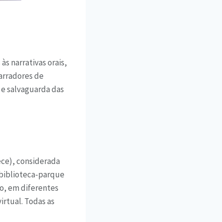
às narrativas orais,
narradores de
 e salvaguarda das
ece), considerada
 biblioteca-parque
ço, em diferentes
irtual. Todas as