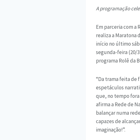
A programação celeb
Em parceria com a R
realiza a Maratona
início no último sá
segunda-feira (20/3
programa Rolê da B
“Da trama feita de 
espetáculos narrat
que, no tempo fora
afirma a Rede de Na
balançar numa rede
capazes de alcançar 
imaginação!”.