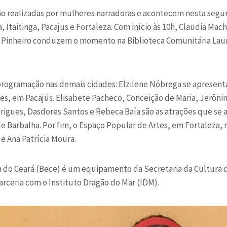
ão realizadas por mulheres narradoras e acontecem nesta segun
, Itaitinga, Pacajus e Fortaleza. Com início às 10h, Claudia Mac
Pinheiro conduzem o momento na Biblioteca Comunitária Laur
 programação nas demais cidades: Elzilene Nóbrega se apresent
es, em Pacajús. Elisabete Pacheco, Conceição de Maria, Jerôni
rigues, Dasdores Santos e Rebeca Baía são as atrações que se
e Barbalha. Por fim, o Espaço Popular de Artes, em Fortaleza,
 e Ana Patrícia Moura.
a do Ceará (Bece) é um equipamento da Secretaria da Cultura 
arceria com o Instituto Dragão do Mar (IDM).