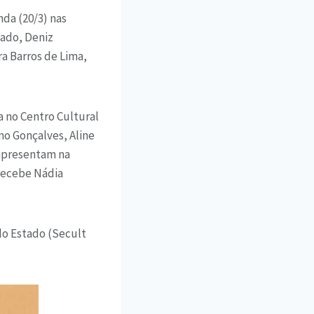
da (20/3) nas
hado, Deniz
a Barros de Lima,
a no Centro Cultural
mo Gonçalves, Aline
 apresentam na
 recebe Nádia
do Estado (Secult