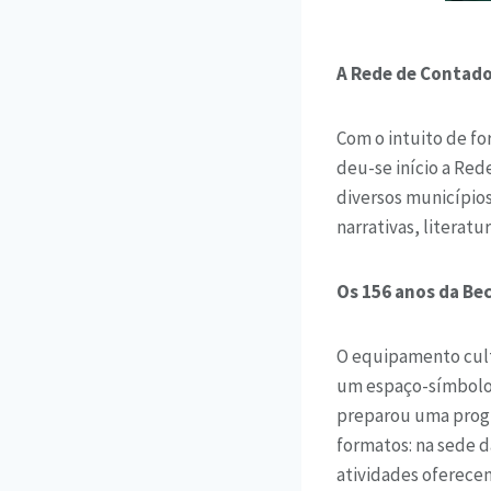
A Rede de Contado
Com o intuito de for
deu-se início a Red
diversos municípios
narrativas, literatur
Os 156 anos da Be
O equipamento cultu
um espaço-símbolo, 
preparou uma progra
formatos: na sede d
atividades oferecem