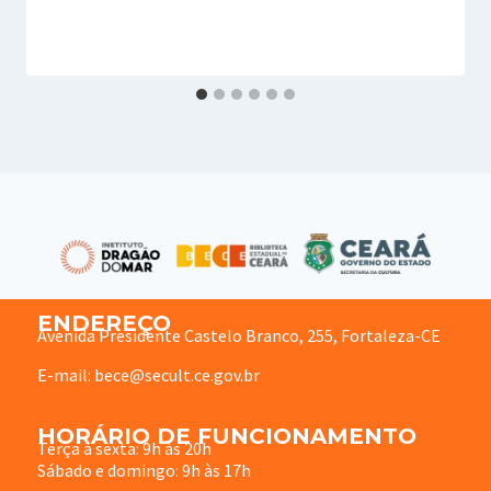
ENDEREÇO
Avenida Presidente Castelo Branco, 255, Fortaleza-CE
E-mail: bece@secult.ce.gov.br
HORÁRIO DE FUNCIONAMENTO
Terça à sexta: 9h às 20h
Sábado e domingo: 9h às 17h