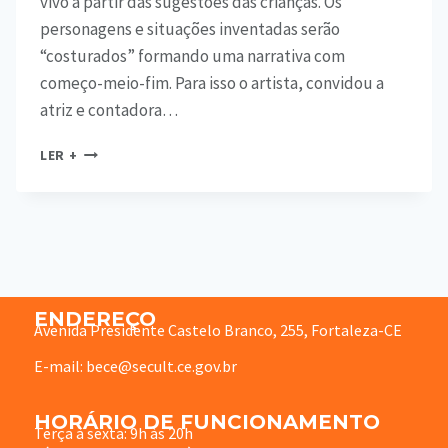
vivo a partir das sugestões das crianças. Os
personagens e situações inventadas serão
“costurados” formando uma narrativa com
começo-meio-fim. Para isso o artista, convidou a
atriz e contadora…
LER +
ENDEREÇO
Avenida Presidente Castelo Branco, 255, Fortaleza-CE
E-mail: bece@secult.ce.gov.br
HORÁRIO DE FUNCIONAMENTO
Terça à sexta: 9h às 20h