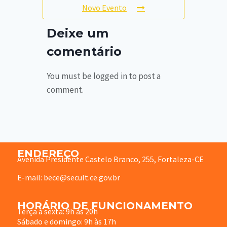
Novo Evento
Deixe um
comentário
You must be logged in to post a
comment.
ENDEREÇO
Avenida Presidente Castelo Branco, 255, Fortaleza-CE
E-mail: bece@secult.ce.gov.br
HORÁRIO DE FUNCIONAMENTO
Terça à sexta: 9h às 20h
Sábado e domingo: 9h às 17h