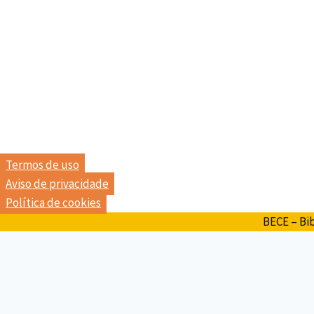
ENDEREÇO
Avenida Presidente Castelo Branco, 255, Fortaleza-CE
E-mail: bece@secult.ce.gov.br
HORÁRIO DE FUNCIONAMENTO
Terça à sexta: 9h às 20h
Sábado e domingo: 9h às 17h
LGPD
Termos de uso
Aviso de privacidade
Política de cookies
BECE – Bib
SERVIÇOS
ACERVO BECE