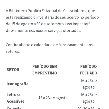
A Biblioteca Pública Estadual do Ceará informa que
está realizando o inventário do seu acervo no período
de 15 de agosto a 30 de setembro. Isso impactará
diretamente nos nossos serviços ofertados.
Confira abaixo o calendário de funcionamento dos
setores:
PERÍODO SEM
PERÍODO
SETOR
EMPRÉSTIMO
FECHADO
16 a 26 de
Iconografia
–
agosto
Leitura
16 a 26 de
13 a 28 de agosto
Acessível
agosto
Coleção
29, 30 e 31 de