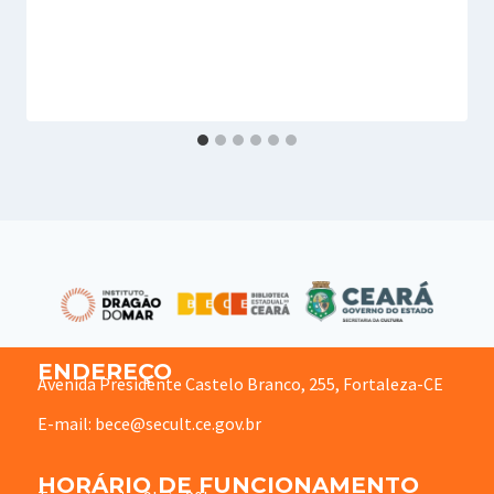
ENDEREÇO
Avenida Presidente Castelo Branco, 255, Fortaleza-CE
E-mail: bece@secult.ce.gov.br
HORÁRIO DE FUNCIONAMENTO