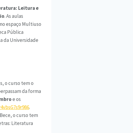
ratura: Leitura e
io
. As aulas
no espaço Multiuso
eca Pública
da da Universidade
, o curso tem o
 perpassam da forma
embro
e os
y4vbsG7s9r986
.
Bece, o curso tem
tras: Literatura