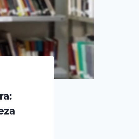
ra:
eza