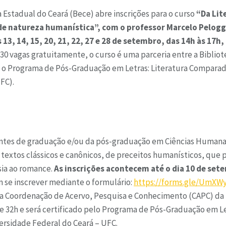
a Estadual do Ceará (Bece) abre inscrições para
o curso
“Da Lite
 de natureza humanística”, com o professor Marcelo Pelogg
s 13, 14, 15, 20, 21, 22, 27 e 28 de setembro, das 14h às 17h,
30 vagas gratuitamente, o curso é uma parceria entre a Bibliot
e o Programa de Pós-Graduação em Letras: Literatura Compara
FC).
ntes de graduação e/ou da pós-graduação em Ciências Humanas
r textos clássicos e canônicos, de preceitos humanísticos, que
sia ao romance.
As inscrições acontecem até o dia 10 de set
 se inscrever mediante o formulário:
https://forms.gle/UmXW
da Coordenação de Acervo, Pesquisa e Conhecimento (CAPC) da 
e 32h e será certificado pelo Programa de Pós-Graduação em Le
rsidade Federal do Ceará – UFC.