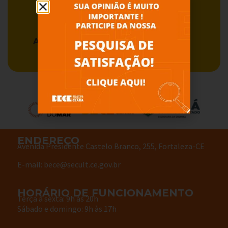
Acervo BECE
Serviços
ENDEREÇO
Avenida Presidente Castelo Branco, 255, Fortaleza-CE
E-mail: bece@secult.ce.gov.br
HORÁRIO DE FUNCIONAMENTO
Terça à sexta: 9h às 20h
Sábado e domingo: 9h às 17h