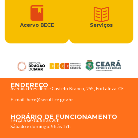
Acervo BECE
Serviços
ENDEREÇO
Avenida Presidente Castelo Branco, 255, Fortaleza-CE
E-mail: bece@secult.ce.gov.br
HORÁRIO DE FUNCIONAMENTO
Terça à sexta: 9h às 20h
Sábado e domingo: 9h às 17h