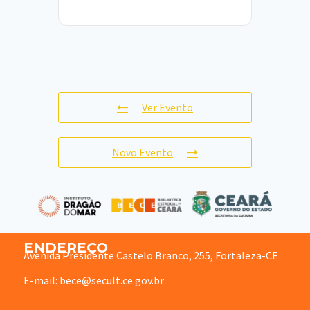
Ver Evento
Novo Evento
ENDEREÇO
Avenida Presidente Castelo Branco, 255, Fortaleza-CE
E-mail: bece@secult.ce.gov.br