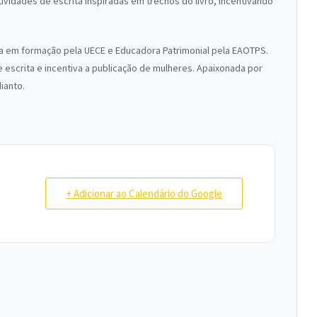
atividades de escrita inspiradas em trechos do livro, incentivando
ra em formação pela UECE e Educadora Patrimonial pela EAOTPS.
e escrita e incentiva a publicação de mulheres. Apaixonada por
ianto.
+ Adicionar ao Calendário do Google