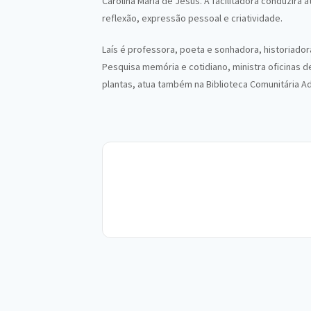
Carolina Maria de Jesus. A facilitadora conduzirá 
reflexão, expressão pessoal e criatividade.
Laís é professora, poeta e sonhadora, historiado
Pesquisa memória e cotidiano, ministra oficinas d
plantas, atua também na Biblioteca Comunitária Ad