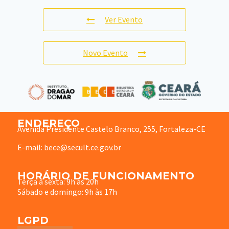
Ver Evento
Novo Evento
ENDEREÇO
Avenida Presidente Castelo Branco, 255, Fortaleza-CE
E-mail: bece@secult.ce.gov.br
HORÁRIO DE FUNCIONAMENTO
Terça à sexta: 9h às 20h
Sábado e domingo: 9h às 17h
LGPD