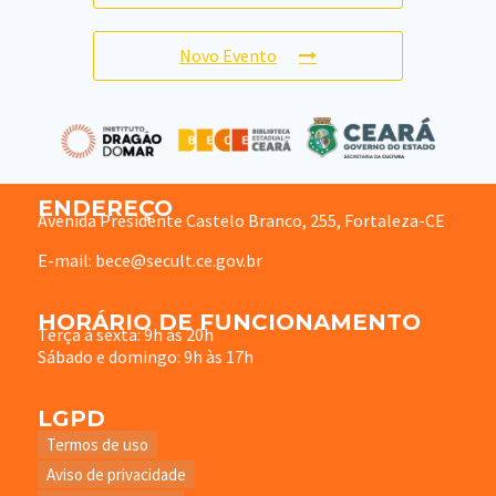
Novo Evento
ENDEREÇO
Avenida Presidente Castelo Branco, 255, Fortaleza-CE
E-mail: bece@secult.ce.gov.br
HORÁRIO DE FUNCIONAMENTO
Terça à sexta: 9h às 20h
Sábado e domingo: 9h às 17h
LGPD
Termos de uso
Aviso de privacidade