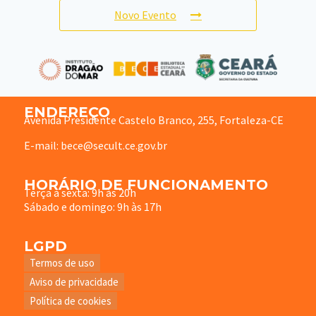
Novo Evento
ENDEREÇO
Avenida Presidente Castelo Branco, 255, Fortaleza-CE
E-mail: bece@secult.ce.gov.br
HORÁRIO DE FUNCIONAMENTO
Terça à sexta: 9h às 20h
Sábado e domingo: 9h às 17h
LGPD
Termos de uso
Aviso de privacidade
Política de cookies