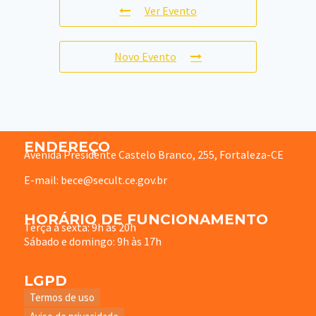
Ver Evento
Novo Evento
ENDEREÇO
Avenida Presidente Castelo Branco, 255, Fortaleza-CE
E-mail: bece@secult.ce.gov.br
HORÁRIO DE FUNCIONAMENTO
Terça à sexta: 9h às 20h
Sábado e domingo: 9h às 17h
LGPD
Termos de uso