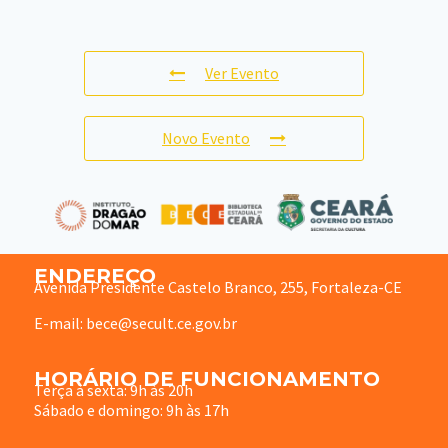
Ver Evento
Novo Evento
ENDEREÇO
Avenida Presidente Castelo Branco, 255, Fortaleza-CE
E-mail: bece@secult.ce.gov.br
HORÁRIO DE FUNCIONAMENTO
Terça à sexta: 9h às 20h
Sábado e domingo: 9h às 17h