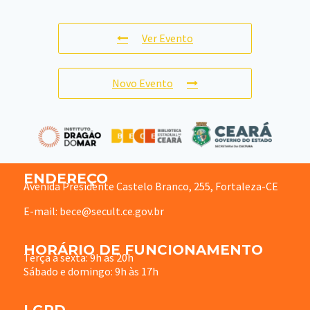
Ver Evento
Novo Evento
ENDEREÇO
Avenida Presidente Castelo Branco, 255, Fortaleza-CE
E-mail: bece@secult.ce.gov.br
HORÁRIO DE FUNCIONAMENTO
Terça à sexta: 9h às 20h
Sábado e domingo: 9h às 17h