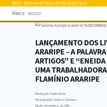
Pular
BECE - Biblioteca Pública Estadual do Ceará
para
o
conteúdo
LANÇAMENTO DOS LI
ARARIPE – A PALAVR
ARTIGOS” E “ENEIDA
UMA TRABALHADORA
FLAMÍNIO ARARIPE
Mediação: Paulo Mota
Participação: Eudoro Santana
06 de novembro, às 18h