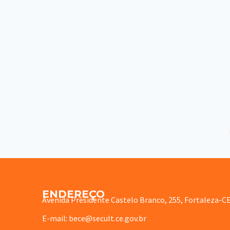
ENDEREÇO
Avenida Presidente Castelo Branco, 255, Fortaleza-C
E-mail: bece@secult.ce.gov.br