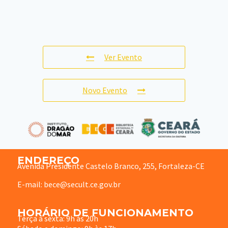
Ver Evento
Novo Evento
ENDEREÇO
Avenida Presidente Castelo Branco, 255, Fortaleza-CE
E-mail: bece@secult.ce.gov.br
HORÁRIO DE FUNCIONAMENTO
Terça à sexta: 9h às 20h