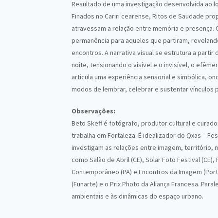
Resultado de uma investigação desenvolvida ao l
Finados no Cariri cearense, Ritos de Saudade pr
atravessam a relação entre memória e presença.
permanência para aqueles que partiram, revelando
encontros. A narrativa visual se estrutura a part
noite, tensionando o visível e o invisível, o efême
articula uma experiência sensorial e simbólica, 
modos de lembrar, celebrar e sustentar vínculos 
Observações:
Beto Skeff é fotógrafo, produtor cultural e curad
trabalha em Fortaleza. É idealizador do Qxas – Fe
investigam as relações entre imagem, território, 
como Salão de Abril (CE), Solar Foto Festival (CE),
Contemporâneo (PA) e Encontros da Imagem (Port
(Funarte) e o Prix Photo da Aliança Francesa. Par
ambientais e às dinâmicas do espaço urbano.