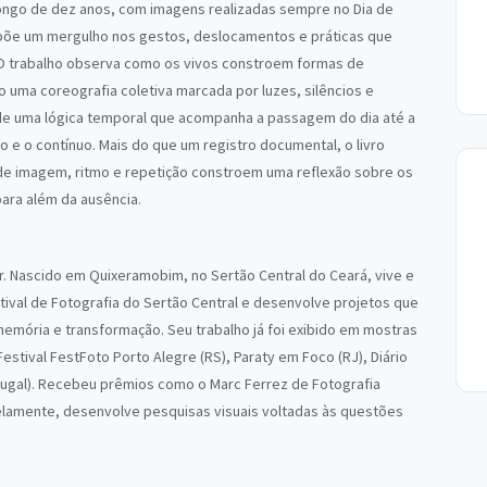
ongo de dez anos, com imagens realizadas sempre no Dia de
opõe um mergulho nos gestos, deslocamentos e práticas que
 O trabalho observa como os vivos constroem formas de
 uma coreografia coletiva marcada por luzes, silêncios e
ir de uma lógica temporal que acompanha a passagem do dia até a
ro e o contínuo. Mais do que um registro documental, o livro
onde imagem, ritmo e repetição constroem uma reflexão sobre os
para além da ausência.
or. Nascido em Quixeramobim, no Sertão Central do Ceará, vive e
stival de Fotografia do Sertão Central e desenvolve projetos que
memória e transformação. Seu trabalho já foi exibido em mostras
 Festival FestFoto Porto Alegre (RS), Paraty em Foco (RJ), Diário
ugal). Recebeu prêmios como o Marc Ferrez de Fotografia
alelamente, desenvolve pesquisas visuais voltadas às questões