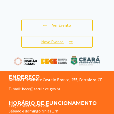
Ver Evento
Novo Evento
ENDEREÇO
Avenida Presidente Castelo Branco, 255, Fortaleza-CE
E-mail: bece@secult.ce.gov.br
HORÁRIO DE FUNCIONAMENTO
Terça à sexta: 9h às 20h
Sábado e domingo: 9h às 17h