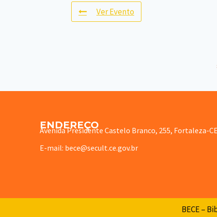
Ver Evento
ENDEREÇO
Avenida Presidente Castelo Branco, 255, Fortaleza-C
E-mail: bece@secult.ce.gov.br
BECE – Bib