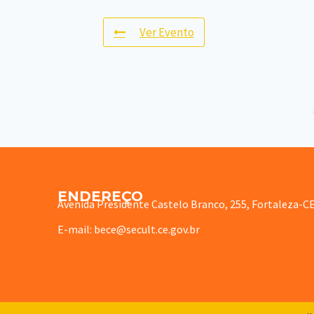
Ver Evento
ENDEREÇO
Avenida Presidente Castelo Branco, 255, Fortaleza-C
E-mail: bece@secult.ce.gov.br