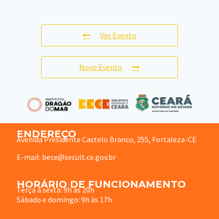
Ver Evento
Novo Evento
ENDEREÇO
Avenida Presidente Castelo Branco, 255, Fortaleza-CE
E-mail: bece@secult.ce.gov.br
HORÁRIO DE FUNCIONAMENTO
Terça à sexta: 9h às 20h
Sábado e domingo: 9h às 17h