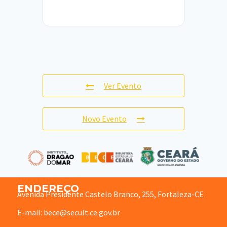
Ver Evento
Novo Evento
ENDEREÇO
Avenida Presidente Castelo Branco, 255, Fortaleza-CE
E-mail: bece@secult.ce.gov.br