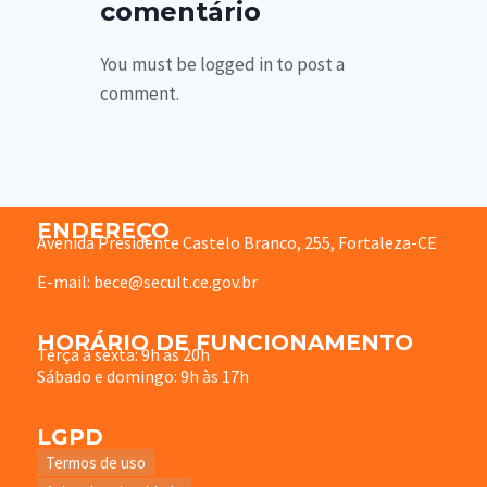
comentário
You must be logged in to post a
comment.
ENDEREÇO
Avenida Presidente Castelo Branco, 255, Fortaleza-CE
E-mail: bece@secult.ce.gov.br
HORÁRIO DE FUNCIONAMENTO
Terça à sexta: 9h às 20h
Sábado e domingo: 9h às 17h
LGPD
Termos de uso