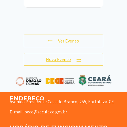
Ver Evento
Novo Evento
ENDEREÇO
Avenida Presidente Castelo Branco, 255, Fortaleza-CE
E-mail: bece@secult.ce.gov.br