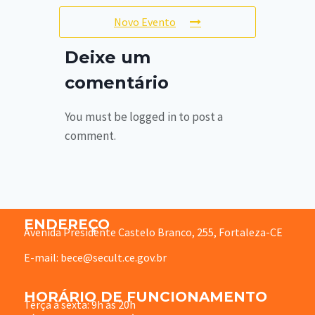
Novo Evento
Deixe um
comentário
You must be logged in to post a
comment.
ENDEREÇO
Avenida Presidente Castelo Branco, 255, Fortaleza-CE
E-mail: bece@secult.ce.gov.br
HORÁRIO DE FUNCIONAMENTO
Terça à sexta: 9h às 20h