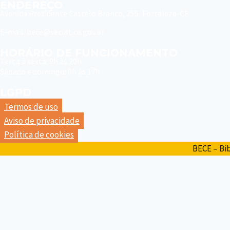
ENDEREÇO
Avenida Presidente Castelo Branco, 255, Fortaleza-CE
E-mail: bece@secult.ce.gov.br
HORÁRIO DE FUNCIONAMENTO
Terça à sexta: 9h às 20h
Sábado e domingo: 9h às 17h
LGPD
Termos de uso
Aviso de privacidade
Política de cookies
BECE – Bib
SERVIÇOS
ACERVO BECE
Alternar
CONTATO
menu
FALE CONOSCO