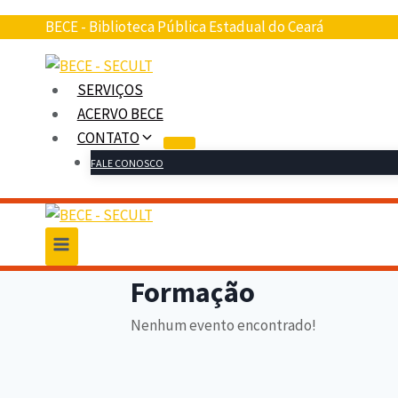
Pular
BECE - Biblioteca Pública Estadual do Ceará
para
o
conteúdo
SERVIÇOS
ACERVO BECE
CONTATO
FALE CONOSCO
Formação
Nenhum evento encontrado!