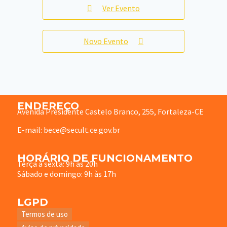
Ver Evento
Novo Evento
ENDEREÇO
Avenida Presidente Castelo Branco, 255, Fortaleza-CE
E-mail: bece@secult.ce.gov.br
HORÁRIO DE FUNCIONAMENTO
Terça à sexta: 9h às 20h
Sábado e domingo: 9h às 17h
LGPD
Termos de uso