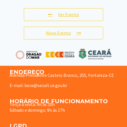
Ver Evento
Novo Evento
ENDEREÇO
Avenida Presidente Castelo Branco, 255, Fortaleza-CE
E-mail: bece@secult.ce.gov.br
HORÁRIO DE FUNCIONAMENTO
Terça à sexta: 9h às 20h
Sábado e domingo: 9h às 17h
LGPD