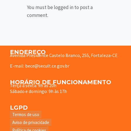
You must be logged in to post a
comment.
ENDEREÇO
Avenida Presidente Castelo Branco, 255, Fortaleza-CE
E-mail: bece@secult.ce.gov.br
HORÁRIO DE FUNCIONAMENTO
Terça à sexta: 9h às 20h
Sábado e domingo: 9h às 17h
LGPD
Termos de uso
Aviso de privacidade
Política de cookies