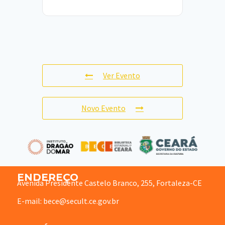
Ver Evento
Novo Evento
ENDEREÇO
Avenida Presidente Castelo Branco, 255, Fortaleza-CE
E-mail: bece@secult.ce.gov.br